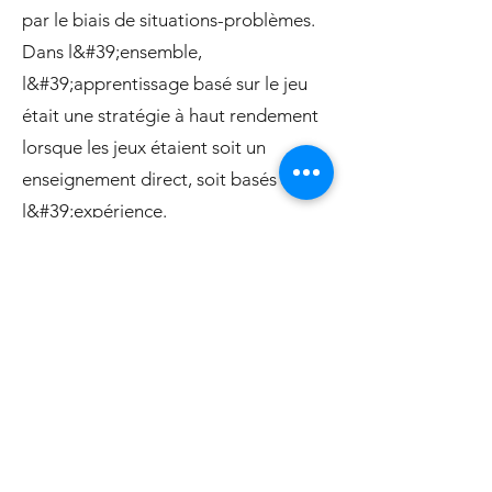
par le biais de situations-problèmes.
Dans l&#39;ensemble,
l&#39;apprentissage basé sur le jeu
était une stratégie à haut rendement
lorsque les jeux étaient soit un
enseignement direct, soit basés sur
l&#39;expérience.
L&#39;apprentissage basé sur le jeu
semblait le moins efficace pour
l&#39;apprentissage basé sur la
découverte et l&#39;apprentissage
basé sur le constructivisme, peut-être
parce que la conception d&#39;un jeu
basé sur la découverte nécessite une
plus grande expertise/temps de