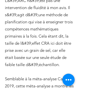
L&#39;ARC n&#39;est pas une
intervention de fluidité à mon avis. Il
s&#39;agit d&#39;une méthode de
planification qui vise à enseigner trois
compétences mathématiques
primaires à la fois. Cela étant dit, la
taille de l&#39;effet CRA ici doit être
prise avec un grain de sel, car elle
était basée sur une seule étude de
faible taille d&#39;échantillon.
Semblable à la méta-analyse Cason
2019, cette méta-analyse a montré les
résultats les plus élevés dans les
premières années et les résultats les
plus faibles dans les années plus