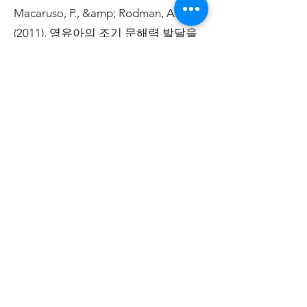
Macaruso, P., &amp; Rodman, A.
(2011). 영유아의 조기 문해력 발달을
위한 컴퓨터 보조 수업의 효과. 독서
심리학, 32(2), 172–196.
https://doi-
org.ezproxy.lakeheadu.ca/10.1080/02
702711003608071
허비츠, LB (2020). Lexia PowerUp
Literacy 프로그램으로 어려움을 겪고
있는 중학교 독자를 지원합니다. 콩코
드, 매사추세츠: Rosetta Stone
Company, Lexia Learning Systems
LLC
S, Wilkes, et al. (2016). 2학년 읽기 지