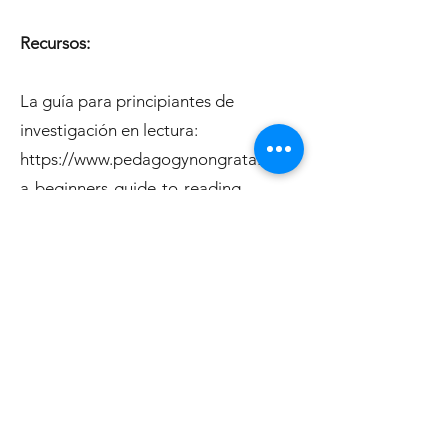
Recursos:
La guía para principiantes de
investigación en lectura:
https://www.pedagogynongrata.com/
a-beginners-guide-to-reading-
research
La guía intermedia para la
investigación en lectura:
https://www.pedagogynongrata.com/
an-intermediate-guide-to-reading-
researc