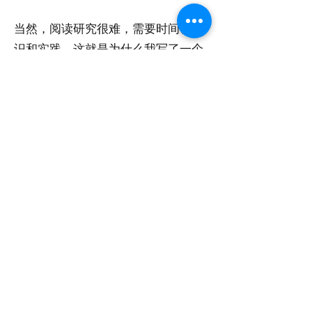
当然，阅读研究很难，需要时间、知
识和实践。这就是为什么我写了一个
关于这个主题的指南，可以在这里找
到：
https://www.pedagogynongrata.com/
a-beginners-guide-to-reading-
research
还有第二个：
https://www.pedagogynongrata.com/
an-intermediate-guide-to-reading-
research
订阅表格